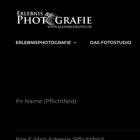
ERLEBNIS
Ihr Fotograf In Bre
ERLEBNISPHOTOGRAFIE
DAS FOTOSTUDIO
Ihr Name (Pflichtfeld)
Ihre E-Mail-Adresse (Pflichtfeld)