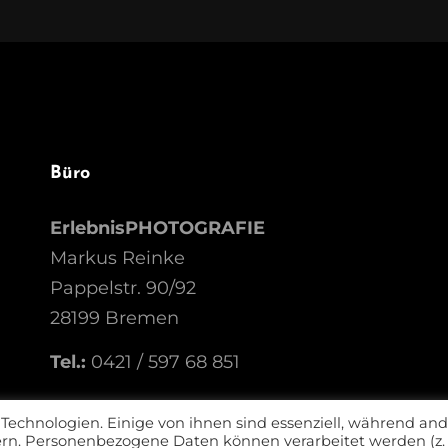
Büro
ErlebnisPHOTOGRAFIE
Markus Reinke
Pappelstr. 90/92
28199 Bremen
Tel.:
0421 / 597 68 851
echnologien. Einige von ihnen sind essenziell, während an
sern. Personenbezogene Daten können verarbeitet werden (z. 