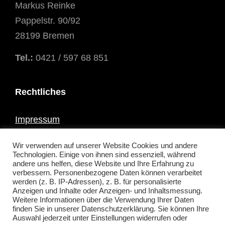
Markus Reinke
Pappelstr. 90/92
28199 Bremen
Tel.:
0421 / 597 68 851
Rechtliches
Impressum
Datenschutzerklärung
Wir verwenden auf unserer Website Cookies und andere
AGB
Technologien. Einige von ihnen sind essenziell, während
andere uns helfen, diese Website und Ihre Erfahrung zu
verbessern. Personenbezogene Daten können verarbeitet
werden (z. B. IP-Adressen), z. B. für personalisierte
Kontakt
Anzeigen und Inhalte oder Anzeigen- und Inhaltsmessung.
Weitere Informationen über die Verwendung Ihrer Daten
finden Sie in unserer Datenschutzerklärung. Sie können Ihre
Auswahl jederzeit unter Einstellungen widerrufen oder